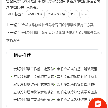
塔配件,览讯冷却塔配件,菱电冷却塔配件,明新冷却塔配件及品牌
冷却塔配件厂家价格。
TAGS标签：
宏明冷却塔
密闭式冷却塔
循环
防冻
上一篇：
冷却塔维修维护保养小窍门(冷却塔维保施工方案)
下一篇：
宏明冷却塔：如何对冷却塔进行保养？(冷却塔保养的
正确方法)
相关推荐
宏明冷却塔工作前一定要做
宏明冷却塔为您讲解玻璃钢
好准备工作(宏明冷却塔设
宏明冷却塔：冷却塔在运转
逆流式冷却塔和横流式冷却
宏明冷却塔运转时的注意事
计)
中的常见问题(宏明冷却塔
宏明冷却塔讲解闭式冷却塔
塔小知
项(宏明冷却塔维修)
宏明冷却塔的安装(宏明冷
简介)
_温度传感器以及它有哪些
宏明冷却塔为您讲解玻璃钢
却塔保养)
影响宏明冷却塔质量的因素
特点(闭
逆流式冷却塔和横流式冷却
宏明冷却塔厂家教你如何选
在这里(冷却塔的检测要求
宏明冷却塔告诉您闭式冷却
塔小知
择闭式冷却塔？(闭式冷却
及控制方
塔工作效率的提高妙招(闭