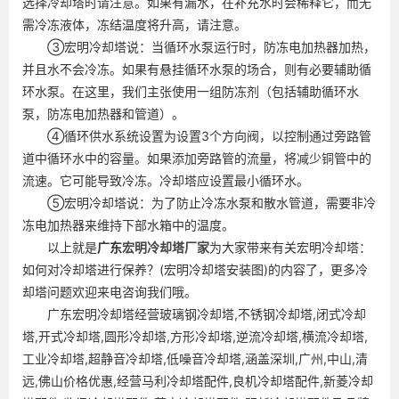
选择冷却塔时请注意。如果有漏水，在补充水时会稀释它，而无
需冷冻液体，冻结温度将升高，请注意。
③宏明冷却塔说：当循环水泵运行时，防冻电加热器加热，
并且水不会冷冻。如果有悬挂循环水泵的场合，则有必要辅助循
环水泵。在这里，我们主张使用一组防冻剂（包括辅助循环水
泵，防冻电加热器和管道）。
④循环供水系统设置为设置3个方向阀，以控制通过旁路管
道中循环水中的容量。如果添加旁路管的流量，将减少铜管中的
流速。它可能导致冷冻。冷却塔应设置最小循环水。
⑤宏明冷却塔说：为了防止冷冻水泵和散水管道，需要非冷
冻电加热器来维持下部水箱中的温度。
以上就是
广东
宏明冷却塔厂家
为大家带来有关宏明冷却塔：
如何对冷却塔进行保养？(宏明冷却塔安装图)的内容了，更多冷
却塔问题欢迎来电咨询我们哦。
广东宏明冷却塔经营玻璃钢冷却塔,不锈钢冷却塔,闭式冷却
塔,开式冷却塔,圆形冷却塔,方形冷却塔,逆流冷却塔,横流冷却塔,
工业冷却塔,超静音冷却塔,低噪音冷却塔,涵盖深圳,广州,中山,清
远,佛山价格优惠,经营马利冷却塔配件,良机冷却塔配件,新菱冷却