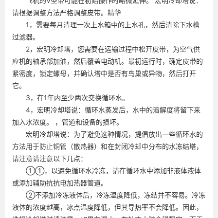
飞机的V型带可能在初始操作时略微延伸。 宏明冷却塔说：
请根据调整方法严格调整皮带。精华
1，需要每月清理一次上水箱中的上水孔，然后清除下水槽
过滤器。
2，宏明冷却塔，您需要在运输过程中松开皮带，为空气供
应机的轴承部加油，然后覆盖电动机。最初运行时，确定皮带的
紧密度，锁定螺母，并确认塔中是否有鸟巢或异物，然后打开
它。
3，在1年内至少两次交换循环水。
4，宏明冷却塔说：循环水蒸发后，水中的溶解度将留下来
加入水浓度。 ，管道和设备的损坏。
宏明冷却塔说：为了避免这种情况，提倡放出一些循环水的
方法用于防止铜管（散热器）和在封闭冷却中分布的水冻结塔，
请注意请注意以下几点：
①①，以避免循环水冷冻，请在循环水中添加非液体液体
或添加辅助抗抗电加热器管道。
②不添加冷冻液体后，冷冻温度降低，冻结并不容易。冷冻
液体的浓度越高，冰点温度降低，但其导热率不会降低。因此，