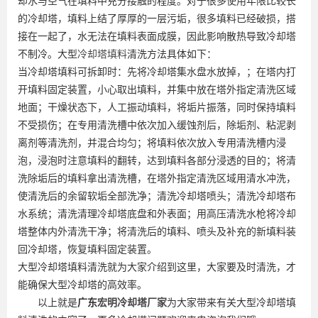
却水与空气在填料中充分接触的程度。对于很多使用年限比较长
的冷却塔，填料上结了厚厚的一层污垢，很多填料已经破损，搭
接在一起了，水无法在填料表面成膜，因此影响散热导致冷却塔
不制冷。大型
冷却塔填料
清洗方法具体如下：
当冷却塔填料可拆卸时：先将冷却塔集水盘水放掉，；在塔内打
开填料固定装置，小心取出填料，并集中放在塔外指定清洗区域
地面；干燥状态下，人工振动填料，将垢片振落，同时保持填料
不受损伤；在专用清洗槽中依次加入缓蚀剂后，除垢剂、粘泥剥
离剂等清洗剂，并混合均匀；将填料依次放入专用清洗槽内浸
泡，浸泡时注意填料的翻转，达到填料各部分浸透的目的；将清
洗除垢后的填料拿出清洗槽，在塔外指定清洗区域用清水冲洗，
使清洗后的余留软垢全部洗净；清洗冷却塔喷头；清洗冷却塔布
水系统；清洗清理冷却塔底盘和外表面；用高压清洗水枪将冷却
塔整体内外清洗干净；将清洗后的填料、喷头及补充的新填料装
回冷却塔，恢复填料固定装置。
大型冷却塔填料清洗就为大家介绍到这里，大家要及时清洗，才
能确保大型冷却塔的高效率。
以上就是
广东
宏明冷却塔厂家
为大家带来有关大型冷却塔填