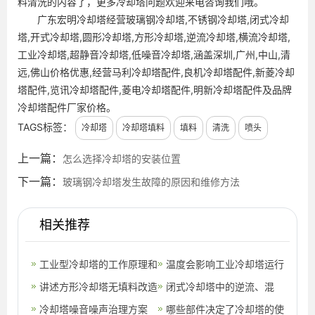
料清洗的内容了，更多冷却塔问题欢迎来电咨询我们哦。
广东宏明冷却塔经营玻璃钢冷却塔,不锈钢冷却塔,闭式冷却
塔,开式冷却塔,圆形冷却塔,方形冷却塔,逆流冷却塔,横流冷却塔,
工业冷却塔,超静音冷却塔,低噪音冷却塔,涵盖深圳,广州,中山,清
远,佛山价格优惠,经营马利冷却塔配件,良机冷却塔配件,新菱冷却
塔配件,览讯冷却塔配件,菱电冷却塔配件,明新冷却塔配件及品牌
冷却塔配件厂家价格。
TAGS标签：
冷却塔
冷却塔填料
填料
清洗
喷头
上一篇：
怎么选择冷却塔的安装位置
下一篇：
玻璃钢冷却塔发生故障的原因和维修方法
相关推荐
工业型冷却塔的工作原理和
温度会影响工业冷却塔运行
特点
讲述方形冷却塔无填料改造
效率吗?(冷却塔是热交换器
闭式冷却塔中的逆流、混
的解决方法
冷却塔噪音噪声治理方案
吗)
流、横流的区别
哪些部件决定了冷却塔的使