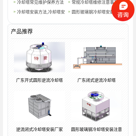
事项
么挑选,冷却塔电机维修注
冷却塔常见维护保养方法
意事项,冷却塔填料的更换
常规冷却塔维修注意事项
意事项
冷却塔安装方法,冷却塔安
维护周期
(冷却塔操作规程及安全注
圆形玻璃钢冷却塔安装注意
装注意事项
意事项)
事项
产品推荐
广东开式圆形逆流冷却塔
广东闭式逆流冷却塔
逆流闭式冷却塔安装厂家
圆形玻璃钢冷却塔安装注意