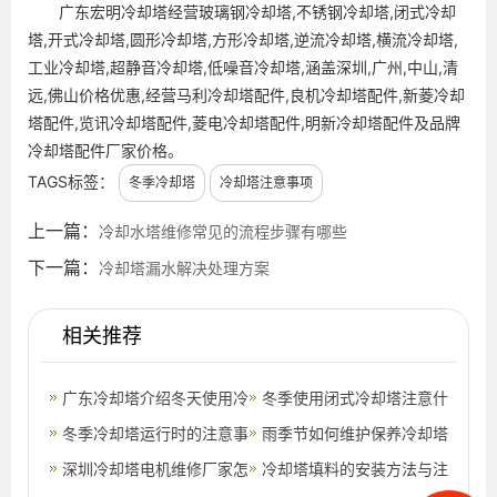
广东宏明冷却塔经营玻璃钢冷却塔,不锈钢冷却塔,闭式冷却
塔,开式冷却塔,圆形冷却塔,方形冷却塔,逆流冷却塔,横流冷却塔,
工业冷却塔,超静音冷却塔,低噪音冷却塔,涵盖深圳,广州,中山,清
远,佛山价格优惠,经营马利冷却塔配件,良机冷却塔配件,新菱冷却
塔配件,览讯冷却塔配件,菱电冷却塔配件,明新冷却塔配件及品牌
冷却塔配件厂家价格。
TAGS标签：
冬季冷却塔
冷却塔注意事项
上一篇：
冷却水塔维修常见的流程步骤有哪些
下一篇：
冷却塔漏水解决处理方案
相关推荐
广东冷却塔介绍冬天使用冷
冬季使用闭式冷却塔注意什
却塔如何做好防冻的工作
冬季冷却塔运行时的注意事
么,冬季闭式冷却塔防冻措
雨季节如何维护保养冷却塔
(冷却塔维
项有哪些？冷却塔冬天注意
深圳冷却塔电机维修厂家怎
施
增加使用寿命
冷却塔填料的安装方法与注