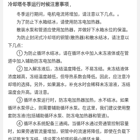
冷却塔冬季运行时候注意事项 ,
冬季运行期间，电机电流将增加，请注意以下几点。。
为了防止下水箱结冰，请使用防冻电加热器。
散装水泵和管道应使用加热器，并做好下水箱水位的保温。
为防止封
闭式冷却塔
的铜管(散热器)和散水结冰，请注意以
下几点：
① 为防止循环水结冰，请在循环水中加入未冻液体或在管
道中加入辅助防冻电加热器。
② 加入解冻液后，冻结温度降低，不易冻结。未冻结液体
浓度越高，冻结温度越低，但导热系数会降低。因此，应注意冷
却塔的选择。另外，如果漏水，补充水时会稀释未冻溶液，冻结
温度会升高。请注意。
③ 循环水泵运行时，防冻电加热器加热，水不结冰。如果
循环水泵停止，则需要辅助循环水泵。在这里，我们建议使用整
套防冻液(包括辅助循环水泵、防冻电加热器和管道)。
④ 循环水系统配备三通阀。当循环水通过旁通管控制容量
时，如果旁通管流量增加，铜管中的流速将降低，即使在负载下
也可能发生冻结。请设置冷却塔的最小循环水量。