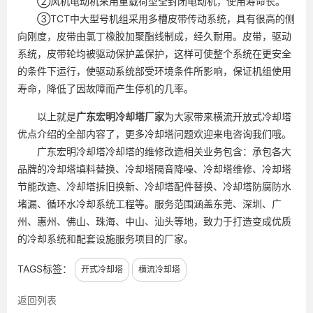
②风机电动机采用重载荷型全封闭电动机，使用寿命长。
③TCT中大型号机组采用多槽皮带传动系统，具有很高的侧
向刚度，皮带由氯丁橡胶加聚酯线制成，经久耐用。皮带，驱动
系统，皮带轮均被驱动保护盖保护，这样可使整个系统在更安全
的条件下运行，使驱动系统部受环境条件所影响，保证机组使用
寿命，降低了因故障而产生停机的几率。
以上就是
广东
宏明冷却塔厂家
为大家带来横流开放式冷却塔
优点介绍的全部内容了，更多冷却塔问题欢迎来电咨询我们哦。
广东宏明冷却塔冷却塔的维修改造相关业务包含：承包各大
品牌的冷却塔填料替换、冷却塔隔音降噪、冷却塔维修、冷却塔
节能改造、冷却塔拆旧换新、冷却塔配件替换、冷却塔防腐防水
堵漏、循环水冷却系统工程等。服务范围涵盖东莞、深圳、广
州、惠州、佛山、珠海、中山、汕头等地，致力于打造变成优质
的冷却系统和配套设施服务项目的厂家。
TAGS标签：
开式冷却塔
横流冷却塔
返回列表