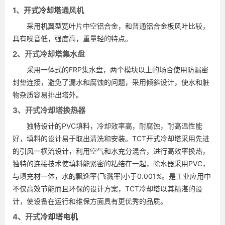
1、
开式冷却塔
通风机
采用机翼型宽叶片中空铝合金，和普通铝合金板风叶比较，
具有噪音低，强度高，重量轻的特点。
2、开式冷却塔集水盘
采用一体式的FRP集水盘，两个模块以上的场合使用防漏密
封垫连接，避免了漏水和腐蚀的问题，采用倾斜设计，使水和脏
物杂质容易排出塔外。
3、开式冷却塔换热器
独特设计的PVC填料，冷却效率高，耐腐蚀，耐高温性能
好，填料的设计易于取出清洗和安装。TCT开式冷却塔采用先进
的引风一横流设计，利用空气和水充分混合，进行高效率换热，
独特的连接技术使填料能紧密的粘结在一起，除水器采用PVC，
与填充材一体，水的飘逸率(飞溅率)小于0.001%。是工业应用中
不仅高效节能而且环保的设计方案，TCT冷却塔以其精湛的设
计，使设备在运行和维保方面具有更优秀的品质。
4、开式
冷却塔电机