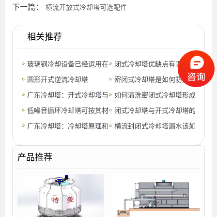
下一篇：
横流开放式冷却塔可选配件
相关推荐
玻璃钢冷却设备已经运用在
闭式冷却塔优缺点有哪些
工业领域当中(玻璃钢设备
圆形开式逆流冷却塔
(封闭式冷却塔有哪些缺点)
密闭式冷却塔是如何防范细
的设计寿
广东冷却塔：开式冷却塔与
菌的侵害的
如何清洗密闭式冷却塔形成
闭试冷却塔的差别(开式冷
低噪音循环冷却塔可按其材
的水垢
闭式冷却塔与开式冷却塔的
却塔和闭式
料及功能分类
广东冷却塔：冷却塔原理和
区别有哪些(闭式冷却塔下
横流封闭式冷却塔漏水该如
分类(圆形冷却塔与方形冷
还需要循
何处理
产品推荐
却塔哪个好