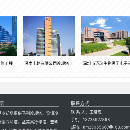
维修工程
深南电路有限公司冷却塔工
深圳市迈瑞生物医学电子
绍
联系方式
联 系 人：王经理
明冷却塔提供马利冷却塔，览讯冷
手机：13728927868
新菱冷却塔，益美高冷却塔，宏明
邮箱：km23055667@163.com