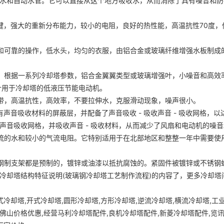
水和自动水管。它可以直接从这个地方吸收水，从而消除了具有噪音和防
强大的重新分布能力，较小的电阻，良好的热性能，高温抗性70度，低
靠的操作，低水头，均匀的衣服，由铝合金或玻璃纤维增​​强水板制成
根据一系列冷却塔参数，铝合金翼翼类型或玻璃增强叶，小噪音和高效
用于冷却塔的低液压节能电动机。
，高温抗性，高效率，不要拉伸水，克服滑动现象，噪声很小。
吸收材料的屏蔽层，并配备了声音吸收 - 吸收声音 - 吸收网格，以
声音吸收网格，并吸收声音 - 吸收材料，从而减少了风扇和电动机的噪音
的水和较小的气流电阻。它特别适用于在北部地区和整整一年中需要使
制支架都是预制的，镀锌或油漆以抵抗腐蚀的。紧固件被镀锌或不锈钢
冷却塔结构特征说明(玻璃钢冷却塔工艺制作流程)的内容了，更多冷却塔
冷却塔,开式冷却塔,圆形冷却塔,方形冷却塔,逆流冷却塔,横流冷却塔,工
远,佛山价格优惠,经营马利冷却塔配件,良机冷却塔配件,新菱冷却塔配件,览