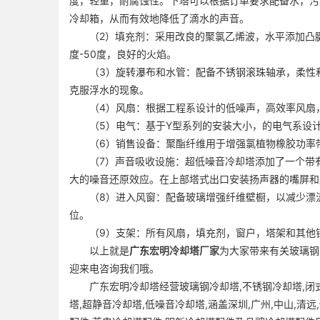
度，轻重，耐腐蚀性。下塔可以根据订单要求配备水，污
冷却箱，从而有效地降低了滴水的声音。
（2）填充剂：采用改良的聚氯乙烯波，水平添加凸腱，
度-50度，良好的火焰。
（3）旋转瀑布和水管：配备不锈钢滚珠轴承，柔性和可
克服浮水的现象。
（4）风扇：根据工程系设计的低噪声，高效率风扇，
（5）电气：基于Y型系列的安装大小，的电气系设计
（6）销售设备：聚酯纤维用于增强氯植物橡胶功率带
（7）声音吸收设施：超低噪音冷却塔添加了一个带有声音
大的噪音还原效应。在上部塔式出口安装扬声器的嘴屏和
（8）进入风窗：配备玻璃增强纤维壁橱，以减少漂流
位。
（9）支架：所有风扇，填充剂，窗户，塔架和其他钢
以上就是
广东
宏明冷却塔厂家
为大家带来有关玻璃钢
迎来电咨询我们哦。
广东宏明冷却塔经营玻璃钢冷却塔,不锈钢冷却塔,闭式
塔,超静音冷却塔,低噪音冷却塔,涵盖深圳,广州,中山,清