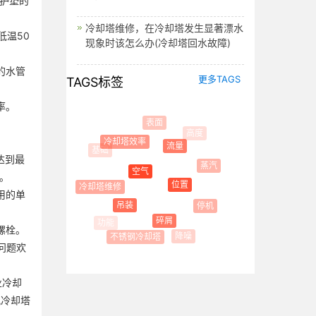
护垫的
冷却塔维修，在冷却塔发生显著漂水
温50
现象时该怎么办(冷却塔回水故障)
的水管
更多TAGS
TAGS标签
率。
表面
高度
冷却塔效率
流量
达到最
蒸汽
空气
。
位置
冷却塔维修
用的单
方型
吊装
停机
碎屑
螺栓。
降噪
不锈钢冷却塔
问题欢
业冷却
讯冷却塔