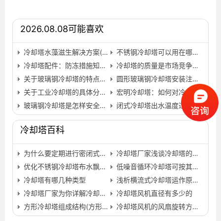
2026.08.08可能喜欢
冷却塔水藻滋生解决方案(冷却塔水藻清除妙招)…
不锈钢冷却塔可以用在哪些地方呢？(广东不锈钢管冷却塔生…
冷却塔配件：防冻措施知多少(如何增加冷却塔的冷却效果)…
冷却塔的质量是市场竞争的核心!
关于玻璃钢冷却塔的特点你了解有多少？(使用玻璃钢冷却塔…
圆形玻璃钢冷却塔安装注意事项
关于工业冷却塔的具体分类形式介绍(冷却塔的分类有哪些)…
宏明冷却塔：如何对冷却塔进行保养？(宏明冷却塔安装图)…
玻璃钢冷却塔是怎样安全放水的(玻璃钢冷却塔怎么降温)…
闭式冷却塔出水温度过高原因,冷却塔出水温度过高解决方…
冷却塔百科
为什么要定期进行密闭式冷却塔清洗
冷却塔厂家浅谈冷却塔的清洗方法(冷却塔的清洗方法)…
优化不锈钢冷却塔布水飘水率的方法
低噪音循环冷却塔可按其材料及功能分类…
冷却塔有哪几种类型
浅析横流式冷却塔运作原理和适用范围(闭式横流冷却塔运…
冷却塔厂家为你详解冷却塔原理小知识(不用电冷却塔的缺…
冷却塔风机直径有多少的
方形冷却塔组成结构(方形冷却塔局部图片)…
冷却塔风机的风扇旋转方向应注意的问题…