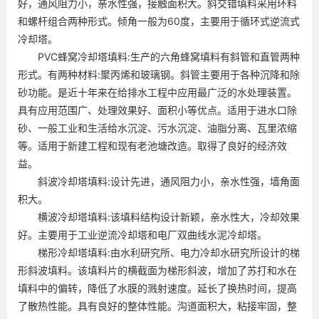
好，通风阻力小，亲水性强，接触面积大。斜交错填料采用环料
和螺杆组合两种形式。倾角一般为60度，主要用于循环式逆流式
冷却塔。
PVC蜂窝冷却塔填料:生产的六角蜂窝填料有斜管和直管两种
形式。有两种材料:聚丙烯和玻璃钢。斜管主要用于各种沉降和除
砂功能。是近十年来在给排水工程中应用最广泛的水处理装置。
具有应用范围广、处理效果好、面积小等优点。适用于进水口除
砂、一般工业和生活给水沉淀、污水沉淀、油脂分离、瓦里浓缩
等。适用于新建工程和现有老池塘改造。取得了良好的经济效
益。
斜波冷却塔填料:设计先进，通风阻力小，亲水性强，墙角面
积大。
横波冷却塔填料:该填料结构设计新颖，亲水性大，冷却效果
好。主要用于工业逆流冷却塔和电厂双曲线水泥冷却塔。
梯形冷却塔填料:由水利研究所、电力冷却水研究所设计的梯
形斜波填料。该填料片的横截面为梯形斜波，增加了苏打和水在
填料中的偏转，降低了水膜的溅射速度。延长了换热时间，提高
了散热性能。具有良好的整体性能。沟道面积大，粘接牢固，整