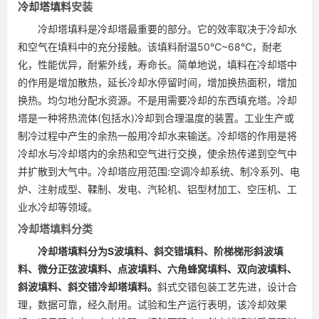
冷却塔填料
安装
冷却塔填料是冷却塔最重要的部分。它的效率取决于冷却水
和空气在填料中的充分接触。该填料耐温50℃~68℃，耐老
化，性能优异，耐紫外线，寿命长。简单地说，填料在冷却塔中
的作用是增加散热，延长冷却水停留时间，增加换热面积，增加
换热。均匀地分配水资源。不是用需要冷却的东西填充塔。冷却
塔是一种将热流体(包括水)冷却到合理温度的装置。工业生产或
制冷过程中产生的余热一般用冷却水来输送。冷却塔的作用是将
冷却水与冷却塔内的余热和空气进行交换，使余热传递到空气中
并扩散到大气中。冷却塔应用范围:空调冷却系统、制冷系列、电
炉、注射成型、鞣制、发电、汽轮机、铝型材加工、空压机、工
业水冷却等领域。
冷却塔填料分类
冷却塔填料分为S波填料、斜交错填料、阶梯梯形斜波填
料、微分正弦波填料、点波填料、六角蜂窝填料、双向波填料、
斜波填料、斜交错冷却塔填料。
斜式交错包装工艺先进，设计合
理，数据可靠，经久耐用。试验和生产运行表明，该冷却效果