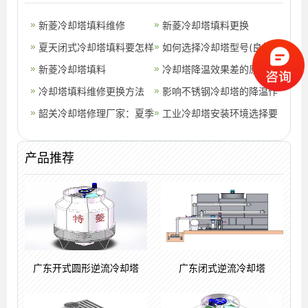
新菱冷却塔填料维修
新菱冷却塔填料更换
夏天闭式冷却塔填料要怎样
如何选择冷却塔型号(良机
维护保养？
新菱冷却塔填料
冷却塔型号含义)
冷却塔降温效果差的原因有
冷却塔填料维修更换方法
哪些
影响不锈钢冷却塔的降温作
韶关冷却塔修理厂家：夏季
用的好坏原因
工业冷却塔安装环境选择要
冷却塔省电正确操作(韶关
注意的地方(小型冷却塔的
产品推荐
高温冷却塔
构造)
广东开式圆形逆流冷却塔
广东闭式逆流冷却塔