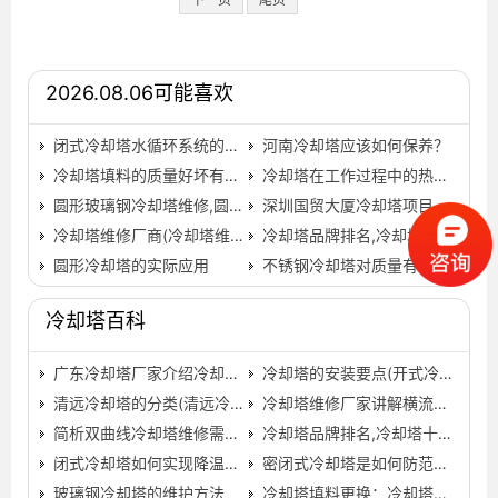
2026.08.06可能喜欢
闭式冷却塔水循环系统的基本原理
河南冷却塔应该如何保养？
冷却塔填料的质量好坏有多重要
冷却塔在工作过程中的热力计算基本方法…
圆形玻璃钢冷却塔维修,圆形冷却水塔拆旧塔换新塔…
深圳国贸大厦冷却塔项目
冷却塔维修厂商(冷却塔维修公司推荐)
冷却塔品牌排名,冷却塔十大知名品牌有那些…
圆形冷却塔的实际应用
不锈钢冷却塔对质量有哪些严格要求?(不锈钢冷却塔选型)…
冷却塔百科
广东冷却塔厂家介绍冷却塔设备漏风有什么影响(广东冷却…
冷却塔的安装要点(开式冷却塔安装)
清远冷却塔的分类(清远冷却塔设备哪个公司的好)…
冷却塔维修厂家讲解横流闭式冷却塔_运行原理和特点是什…
简析双曲线冷却塔维修需要注意的地方
冷却塔品牌排名,冷却塔十大知名品牌有那些…
闭式冷却塔如何实现降温效果
密闭式冷却塔是如何防范细菌的侵害的
玻璃钢冷却塔的维护方法
冷却塔填料更换：冷却塔改造安裝常见问题(更换冷却塔填料…