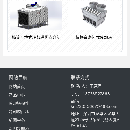
横流开放式冷却塔优点介绍
超静音密闭式冷却塔
网站导航
联系方式
联 系 人：王经理
网站首页
手机：13728927868
产品中心
邮箱：
冷却塔配件
km23055667@163.com
冷却塔百科
地址：深圳市龙华区龙华大
道2125号卫东龙商务大厦A
新闻中心
座1916A
宏明冷却塔