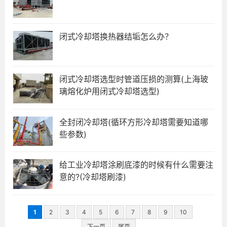
闭式冷却塔换热器结垢怎么办？
闭式冷却塔选型时管道压损的测算(上海玻
璃熔化炉用闭式冷却塔选型)
全封闭冷却塔(循环方形冷却塔需要知道哪
些参数)
给工业冷却塔涂刷底漆的时候有什么需要注
意的?(冷却塔刷漆)
1
2
3
4
5
6
7
8
9
10
下一页
尾页