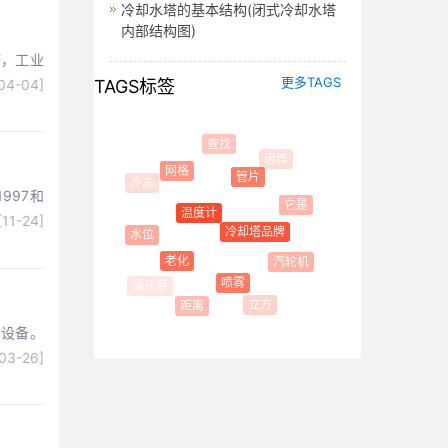
冷却水塔的基本结构(闭式冷却水塔
内部结构图)
塔，工业
更多TAGS
04-04]
TAGS标签
查找
运作
网格
管片
997和
它是
温度计
[11-24]
冷却塔品牌
水位
订单
老化
汽轮机
喷雾
立方
距离
种设备。
03-26]