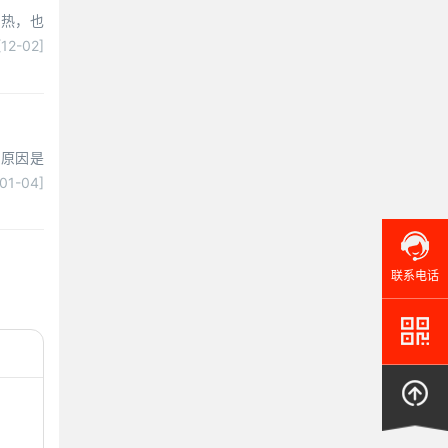
加热，也
[12-02]
的原因是
[01-04]
联系电话
…