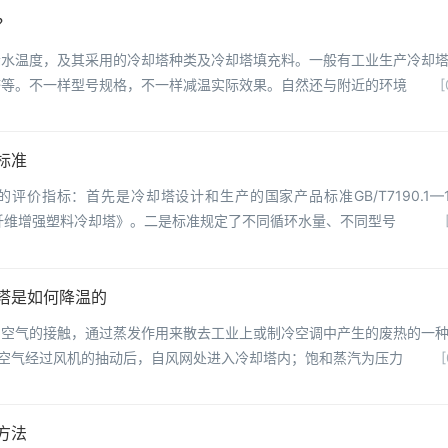
？
漏水温度，及其采用的冷却塔种类及冷却塔填充料。一般有工业生产冷却
塔等。不一样型号规格，不一样减温实际效果。自然还与附近的环境
[
标准
评价指标：首先是冷却塔设计和生产的国家产品标准GB/T7190.1—1
 《玻璃纤维增强塑料冷却塔》。二是标准规定了不同循环水量、不同型号
塔是如何降温的
和空气的接触，通过蒸发作用来散去工业上或制冷空调中产生的废热的一
的空气经过风机的抽动后，自风网处进入冷却塔内；饱和蒸汽为压力
[
方法