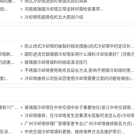
塔的散…
闭式冷却塔选型时管道压损的测算
因)…
河南玻璃钢冷却塔正常运转时需检查事项…
冷却塔性能降低的五大原因介绍
防止闭式冷却塔的破裂的相关措施(闭式冷却塔中的定压补
却塔刷…
圆形逆流式玻璃钢冷却塔采用什么填料冷却效果好？(河南
的因素…
玻璃钢冷却塔填料的结垢清洁技巧
不锈钢冷却塔使用寿命及延长方法,影响不锈钢冷却塔的使
类)…
冷却塔维修公司告诉您使用冷却塔需要注意的问题有哪些(
些?(广…
玻璃钢冷却塔在中央空调中处于重要地位(浙江中央空调用
冷却塔维修，在冷却塔发生显著漂水现象时该怎么办(冷却
广州冷却塔修理厂家哪家更专业(广州冷却塔维修联系方式)
东深…
中央空调冷却塔填料更换、维修保养方法及维护常识…