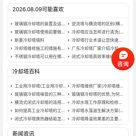
2026.08.09可能喜欢
玻璃钢冷却塔的装置及运行(高温型玻璃钢冷却塔型号)…
逆流塔与横流塔的区别(横流塔与逆流塔对比图片)…
玻璃钢冷却塔使用前要做哪些保养？
冷却塔应当怎样进行清洗(中央空调冷却塔清洗教学)…
新菱冷却塔填料
冷却塔行业术语让您快速入门
冷却塔维修施工的措施有哪些？(冷却塔维修方案与措施)…
广东冷却塔厂家介绍冷却塔不锈钢水箱的安装验收注意事项…
不锈钢冷却塔可以用在哪些地方呢？(广东不锈钢管冷却塔生…
闭式冷却塔高效率维修方法,闭式冷却塔维修方法总结…
冷却塔百科
工业用冷却塔(工业用冷却塔厂)
冷却塔维修厂家(冷却塔维修厂家定制)
玻璃钢冷却塔噪音的三种处理方法
玻璃钢冷却塔的优势,为何选择玻璃钢冷却塔？…
横流式闭式冷却塔的适用场所(杭州闭式横流冷却塔批发价…
冷却水塔工作原理和检修方法
如何提高工业冷却塔的工作效率
冷却塔水藻滋生解决方案(冷却塔水藻清除妙招)…
闭式冷却塔换热器结垢怎么办？
冷却塔降温效果差的主要原因
新闻资讯